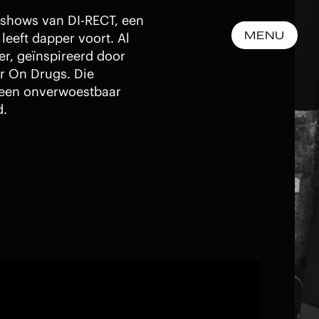
e shows van DI-RECT, een
MENU
leeft dapper voort. Al
er, geïnspireerd door
ar On Drugs. Die
 een onverwoestbaar
d.