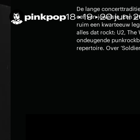
De lange concerttraditi
pinkpop
18 • 19 • 20 juni 
eer van jewelste. Een an
ruim een kwarteeuw legg
alles dat rockt: U2, Th
ondeugende punkrockba
repertoire. Over ‘Soldi