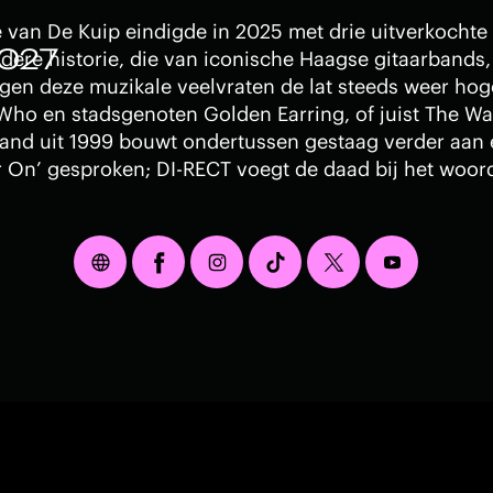
e van De Kuip eindigde in 2025 met drie uitverkocht
2027
dere historie, die van iconische Haagse gitaarbands, 
en deze muzikale veelvraten de lat steeds weer hog
e Who en stadsgenoten Golden Earring, of juist The W
nd uit 1999 bouwt ondertussen gestaag verder aan
er On’ gesproken; DI-RECT voegt de daad bij het woor