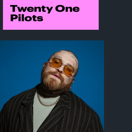
Twenty One
Pilots