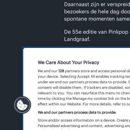
Daarnaast zijn er versprei
bezoekers de hele dag doo
spontane momenten samen
De 55e editie van Pinkpop 
Landgraaf.
We Care About Your Privacy
We and our
128
partners store and access personal dat
your device. Selecting Accept All enables tracking 
under we and our partners process data to provide. S
consent will disable them. If trackers are disabled,
EDITI
relevant to you. You can resurface this menu to cha
Edities
time by clicking the Manage my cookies link on the 
effect within our Website. For more details, refer to ou
We and our partners process data to provide:
Store and/or access information on a device. Create p
Personalised advertising and content, advertising 