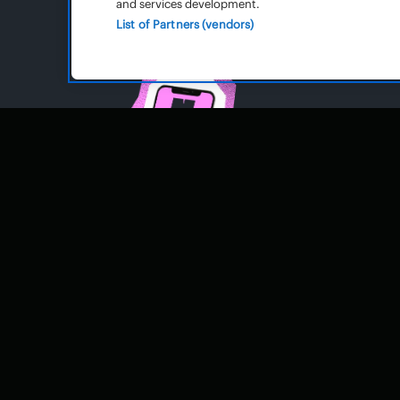
and services development.
List of Partners (vendors)
BLIJF
Ontvang als e