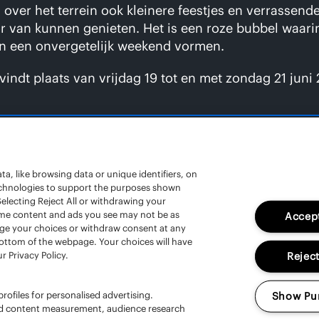
d over het terrein ook kleinere feestjes en verrasse
r van kunnen genieten. Het is een roze bubbel waari
 een onvergetelijk weekend vormen.
vindt plaats van vrijdag 19 tot en met zondag 21 jun
a, like browsing data or unique identifiers, on
technologies to support the purposes shown
electing Reject All or withdrawing your
 some content and ads you see may not be as
Accept
ES
A
nge your choices or withdraw consent at any
Ar
bottom of the webpage. Your choices will have
r Privacy Policy.
Reject
OV
rofiles for personalised advertising.
Show Pu
and content measurement, audience research