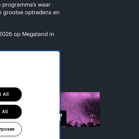
nde programma’s waar
n grootse optredens en
i 2026 op Megaland in
 All
RTIST
tist overview
 All
ERVIEW
rposes