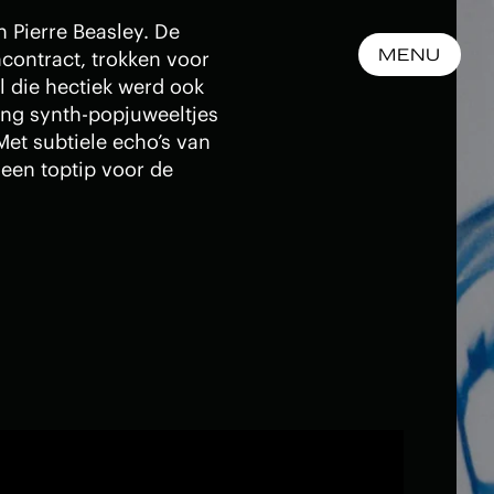
 Pierre Beasley. De
MENU
ncontract, trokken voor
l die hectiek werd ook
ng synth-popjuweeltjes
Met subtiele echo’s van
een toptip voor de