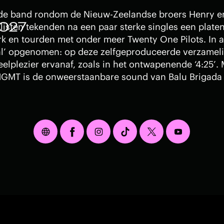
 de band rondom de Nieuw-Zeelandse broers Henry en
2027
listen tekenden na een paar sterke singles een plate
 en tourden met onder meer Twenty One Pilots. In a
l’ opgenomen: op deze zelfgeproduceerde verzameli
eelplezier ervanaf, zoals in het ontwapenende ‘4:25’. 
GMT is de onweerstaanbare sound van Balu Brigada 