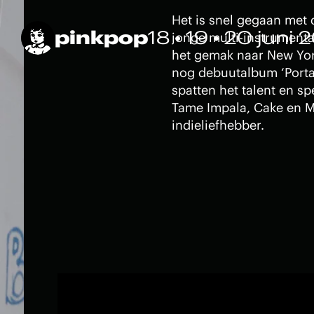
Het is snel gegaan met
pinkpop
18 • 19 • 20 juni 
jonge multi-instrumenta
het gemak naar New York
nog debuutalbum ‘Porta
spatten het talent en sp
Tame Impala, Cake en M
indieliefhebber.