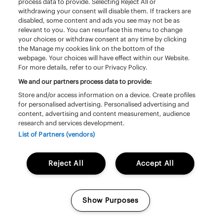
process data to provide. Selecting Reject All or
withdrawing your consent will disable them. If trackers are
disabled, some content and ads you see may not be as
relevant to you. You can resurface this menu to change
25 juni 2026
your choices or withdraw consent at any time by clicking
the Manage my cookies link on the bottom of the
WE HOREN JE MENING
webpage. Your choices will have effect within our Website.
GRAAG!
For more details, refer to our Privacy Policy.
We and our partners process data to provide:
Store and/or access information on a device. Create profiles
for personalised advertising. Personalised advertising and
content, advertising and content measurement, audience
research and services development.
List of Partners (vendors)
Reject All
Accept All
Show Purposes
Manage my cookies