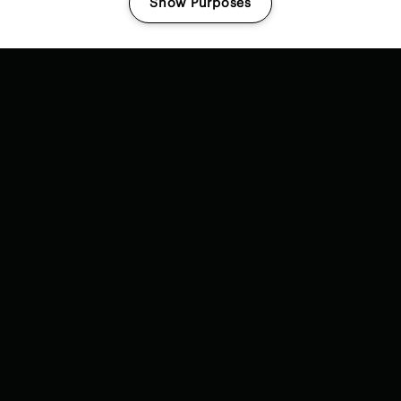
Show Purposes
Manage my cookies
BLIJF OP DE HOOGTE
Ontvang als eerste nieuwe namen & updates