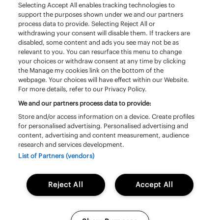
Selecting Accept All enables tracking technologies to
van het laatste nieuws: met deze app heb je
support the purposes shown under we and our partners
Pinkpop altijd binnen handbereik.
process data to provide. Selecting Reject All or
withdrawing your consent will disable them. If trackers are
disabled, some content and ads you see may not be as
De timetable, al het laatste nieuws, een
relevant to you. You can resurface this menu to change
persoonlijke festivalposter maken én je
your choices or withdraw consent at any time by clicking
ticketwallet bij de hand. Of je nu je weekend tot
the Manage my cookies link on the bottom of the
webpage. Your choices will have effect within our Website.
in de details wilt plannen of juist spontaan wilt
For more details, refer to our Privacy Policy.
ontdekken: de Pinkpop 2026 app is jouw ultieme
We and our partners process data to provide:
festivalmaatje. Download nu de app en beleef
Store and/or access information on a device. Create profiles
Pinkpop 2026 op jouw manier!
for personalised advertising. Personalised advertising and
content, advertising and content measurement, audience
research and services development.
iOS
Android
List of Partners (vendors)
Reject All
Accept All